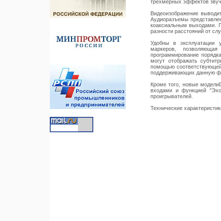
трехмерных эффектов звуча
Видеоизображение выводит
Аудиоразъемы представлен
коаксиальным выходами. П
разности расстояний от сл
Удобны в эксплуатации 
маркеров, позволяюща
программирование порядка
могут отображать субтит
помощью соответствующей 
поддерживающих данную ф
Кроме того, новые модел
входами и функцией "Эхо
проигрывателей.
Технические характеристи